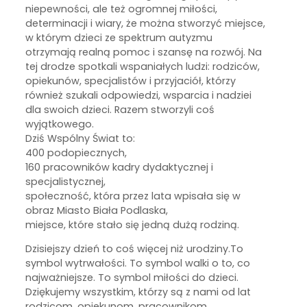
niepewności, ale też ogromnej miłości,
determinacji i wiary, że można stworzyć miejsce,
w którym dzieci ze spektrum autyzmu
otrzymają realną pomoc i szansę na rozwój. Na
tej drodze spotkali wspaniałych ludzi: rodziców,
opiekunów, specjalistów i przyjaciół, którzy
również szukali odpowiedzi, wsparcia i nadziei
dla swoich dzieci. Razem stworzyli coś
wyjątkowego.
Dziś Wspólny Świat to:
400 podopiecznych,
️160 pracowników kadry dydaktycznej i
specjalistycznej,
społeczność, która przez lata wpisała się w
obraz Miasto Biała Podlaska,
miejsce, które stało się jedną dużą rodziną.
Dzisiejszy dzień to coś więcej niż urodziny.To
symbol wytrwałości. To symbol walki o to, co
najważniejsze. To symbol miłości do dzieci.
Dziękujemy wszystkim, którzy są z nami od lat
rodzicom, opiekunom, pracownikom,