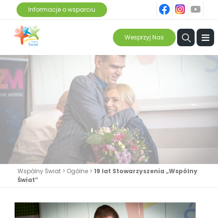
fb
ins
yt
Informacje o wsparciu
≡
Wesprzyj Nas
Wspólny Świat
>
Ogólne
>
19 lat Stowarzyszenia „Wspólny
Świat”