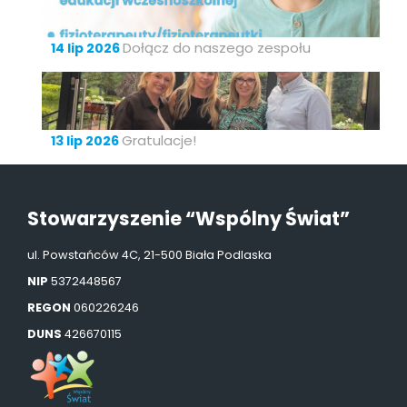
Dołącz do naszego zespołu
14 lip 2026
Gratulacje!
13 lip 2026
Stowarzyszenie “Wspólny Świat”
ul. Powstańców 4C, 21-500 Biała Podlaska
NIP
5372448567
REGON
060226246
DUNS
426670115