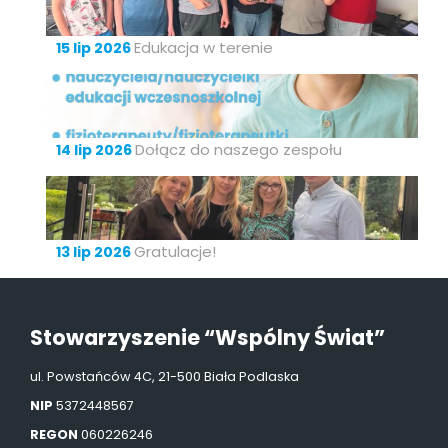
Edukacja w terenie
15 lip 2026
Dołącz do naszego zespołu
14 lip 2026
Gratulacje!
13 lip 2026
Stowarzyszenie “Wspólny Świat”
ul. Powstańców 4C, 21-500 Biała Podlaska
NIP
5372448567
REGON
060226246