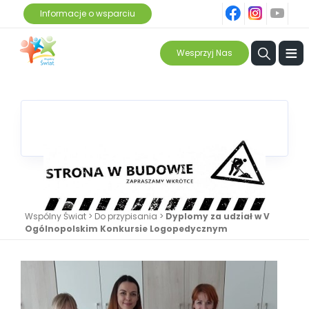
fb
ins
yt
Informacje o wsparciu
≡
Wesprzyj Nas
Wspólny Świat
>
Do przypisania
>
Dyplomy za udział w V
Ogólnopolskim Konkursie Logopedycznym