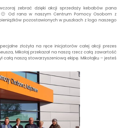
ę wczoraj zebrać dzięki akcji sprzedaży kebabów pana
ekory 🙂 Od rana w naszym Centrum Pomocy Osobom z
h pieniążków pozostawionych w puszkach z logo naszego
ecjalne złożyła na ręce inicjatorów całej akcji prezes
neusza, Mikołaj przekazał na naszą rzecz całą zawartość
całą naszą stowarzyszeniową ekipę. Mikołajku – jesteś