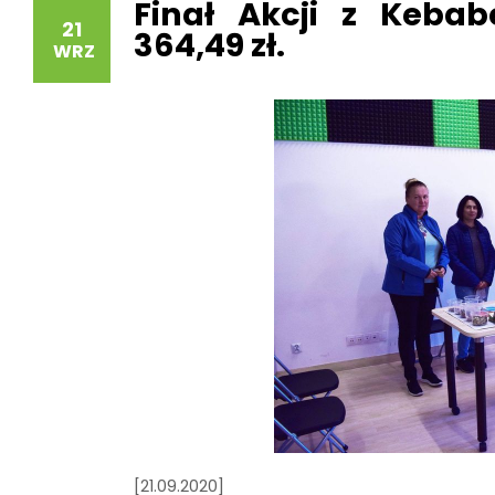
Finał Akcji z Keba
21
364,49 zł.
WRZ
[21.09.2020]