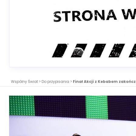
Wspólny Świat
>
Do przypisania
>
Finał Akcji z Kebabem zakończo