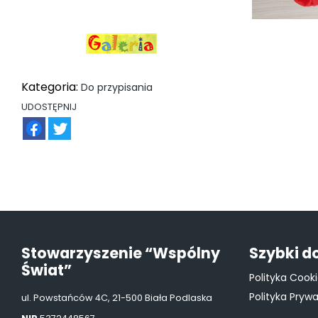
Kategoria:
Do przypisania
UDOSTĘPNIJ
FB
TW
Stowarzyszenie “Wspólny
Szybki d
Świat”
Polityka Cook
Polityka Pryw
ul. Powstańców 4C, 21-500 Biała Podlaska