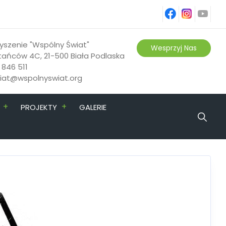
fb
ins
yt
yszenie "Wspólny Świat"
Wesprzyj Nas
tańców 4C, 21-500 Biała Podlaska
 846 511
riat@wspolnyswiat.org
+
+
PROJEKTY
GALERIE