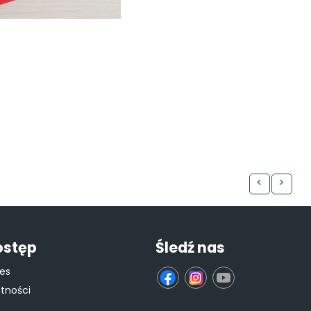
<
>
ostęp
Śledź nas
ies
fb
ins
yt
atności