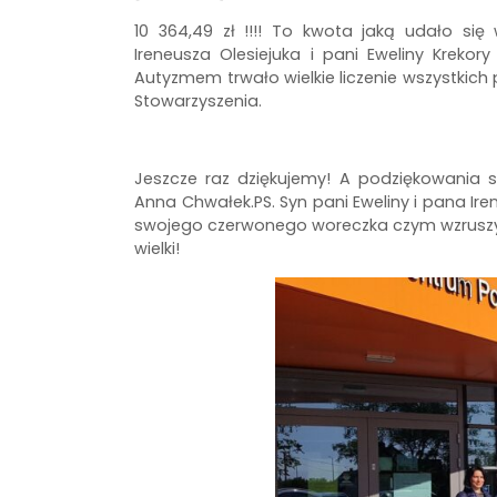
10 364,49 zł !!!! To kwota jaką udało si
Ireneusza Olesiejuka i pani Eweliny Kr
Autyzmem trwało wielkie liczenie wszystkic
Stowarzyszenia.
Jeszcze raz dziękujemy! A podziękowania sp
Anna Chwałek.PS. Syn pani Eweliny i pana Ire
swojego czerwonego woreczka czym wzruszył 
wielki!