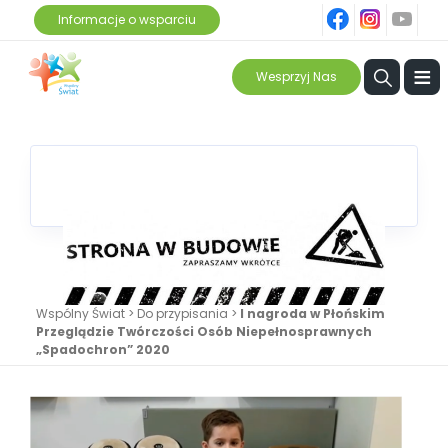
fb
ins
yt
Informacje o wsparciu
≡
Wesprzyj Nas
Wspólny Świat
>
Do przypisania
>
I nagroda w Płońskim
Przeglądzie Twórczości Osób Niepełnosprawnych
„Spadochron” 2020