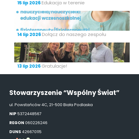
Edukacja w terenie
15 lip 2026
Dołącz do naszego zespołu
14 lip 2026
Gratulacje!
13 lip 2026
Stowarzyszenie “Wspólny Świat”
ul. Powstańców 4C, 21-500 Biała Podlaska
NIP
5372448567
REGON
060226246
DUNS
426670115