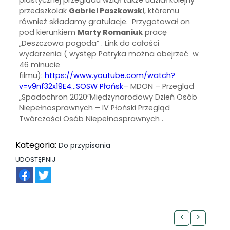
przedszkolak
Gabriel Paszkowski
, któremu
również składamy gratulacje. Przygotował on
pod kierunkiem
Marty Romaniuk
pracę
„Deszczowa pogoda” . Link do całości
wydarzenia ( występ Patryka można obejrzeć w
46 minucie
filmu):
https://www.youtube.com/watch?
v=v9nf32x19E4…SOSW Płońsk
– MDON – Przegląd
„Spadochron 2020″Międzynarodowy Dzień Osób
Niepełnosprawnych – IV Płoński Przegląd
Twórczości Osób Niepełnosprawnych .
Kategoria:
Do przypisania
UDOSTĘPNIJ
FB
TW
<
>