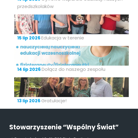
przedszkolaków
Edukacja w terenie
15 lip 2026
Dołącz do naszego zespołu
14 lip 2026
Gratulacje!
13 lip 2026
Stowarzyszenie “Wspólny Świat”