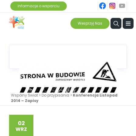
fb
ins
yt
Informacje o wsparciu
≡
Wesprzyj Nas
Wspólny Świat
>
Do przypisania
>
Konferencja Listopad
2014 – Zapisy
02
WRZ