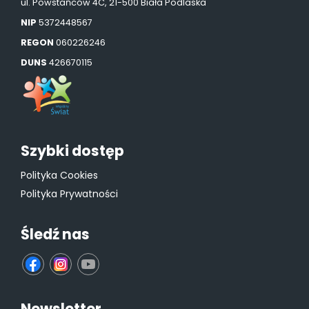
ul. Powstańców 4C, 21-500 Biała Podlaska
NIP
5372448567
REGON
060226246
DUNS
426670115
Szybki dostęp
Polityka Cookies
Polityka Prywatności
Śledź nas
fb
ins
yt
Newsletter