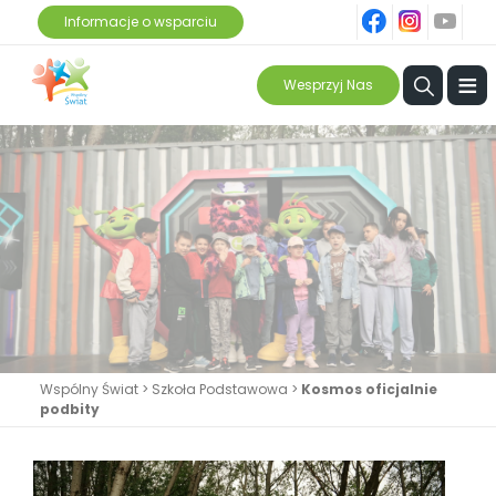
fb
ins
yt
Informacje o wsparciu
≡
Wesprzyj Nas
Wspólny Świat
>
Szkoła Podstawowa
>
Kosmos oficjalnie
podbity