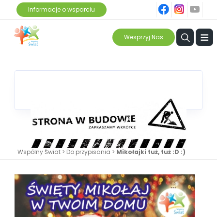
fb
ins
yt
Informacje o wsparciu
≡
Wesprzyj Nas
Wspólny Świat
>
Do przypisania
>
Mikołajki tuż, tuż :D :)