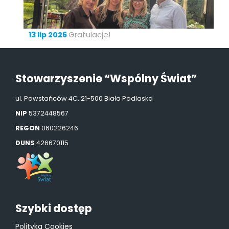
Gratulacje!
13 lip 2026
Stowarzyszenie “Wspólny Świat”
ul. Powstańców 4C, 21-500 Biała Podlaska
NIP
5372448567
REGON
060226246
DUNS
426670115
Szybki dostęp
Polityka Cookies