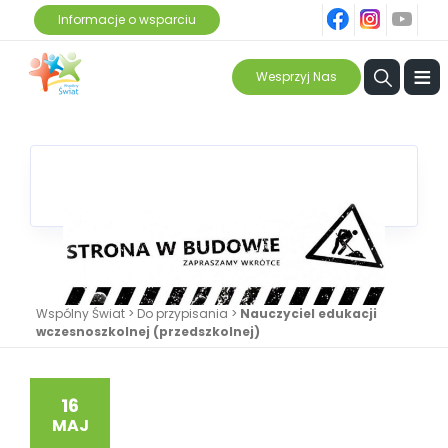
fb
ins
yt
Informacje o wsparciu
≡
Wesprzyj Nas
Wspólny Świat
>
Do przypisania
>
Nauczyciel edukacji
wczesnoszkolnej (przedszkolnej)
16
MAJ