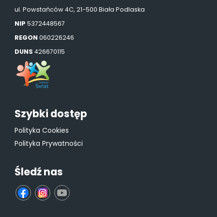
ul. Powstańców 4C, 21-500 Biała Podlaska
NIP
5372448567
REGON
060226246
DUNS
426670115
Szybki dostęp
Polityka Cookies
Polityka Prywatności
Śledź nas
fb
ins
yt