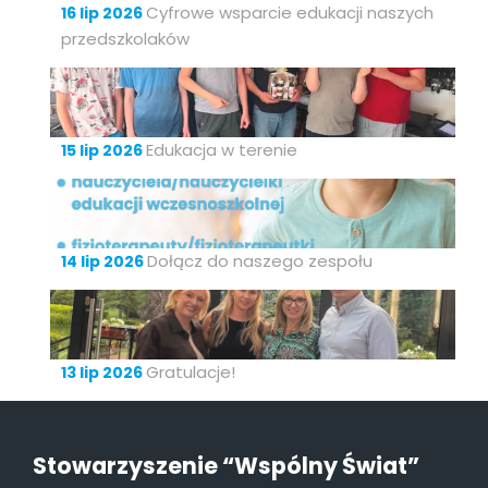
Cyfrowe wsparcie edukacji naszych
16 lip 2026
przedszkolaków
Edukacja w terenie
15 lip 2026
Dołącz do naszego zespołu
14 lip 2026
Gratulacje!
13 lip 2026
Stowarzyszenie “Wspólny Świat”