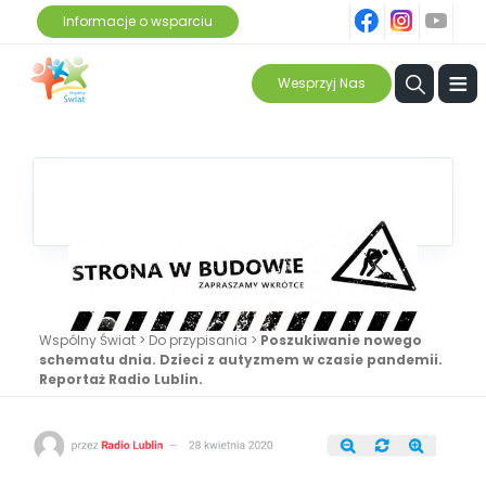
fb
ins
yt
Informacje o wsparciu
≡
Wesprzyj Nas
Wspólny Świat
>
Do przypisania
>
Poszukiwanie nowego
schematu dnia. Dzieci z autyzmem w czasie pandemii.
Reportaż Radio Lublin.