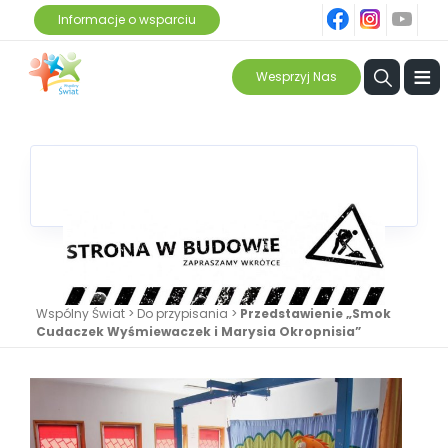
fb
ins
yt
Informacje o wsparciu
≡
Wesprzyj Nas
Wspólny Świat
>
Do przypisania
>
Przedstawienie „Smok
Cudaczek Wyśmiewaczek i Marysia Okropnisia”