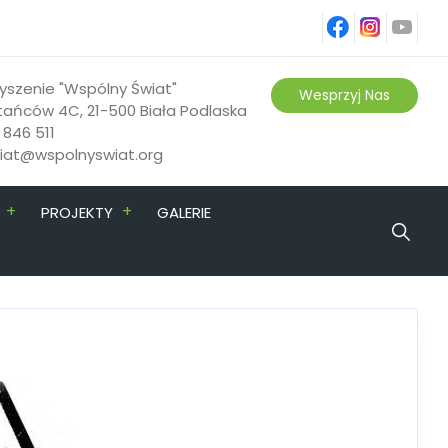
fb
ins
yt
yszenie "Wspólny Świat"
Wesprzyj Nas
tańców 4C, 21-500 Biała Podlaska
 846 511
riat@wspolnyswiat.org
+
+
PROJEKTY
GALERIE