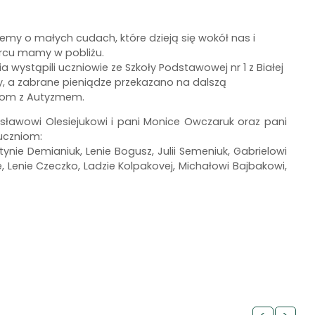
emy o małych cudach, które dzieją się wokół nas i
ercu mamy w pobliżu.
 wystąpili uczniowie ze Szkoły Podstawowej nr 1 z Białej
ny, a zabrane pieniądze przekazano na dalszą
om z Autyzmem.
ysławowi Olesiejukowi i pani Monice Owczaruk oraz pani
uczniom:
rtynie Demianiuk, Lenie Bogusz, Julii Semeniuk, Gabrielowi
e, Lenie Czeczko, Ladzie Kolpakovej, Michałowi Bajbakowi,