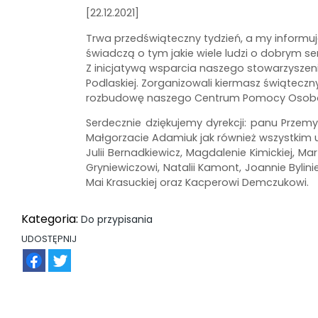
[22.12.2021]
Trwa przedświąteczny tydzień, a my informuj
świadczą o tym jakie wiele ludzi o dobrym s
Z inicjatywą wsparcia naszego stowarzyszenia
Podlaskiej. Zorganizowali kiermasz świątecz
rozbudowę naszego Centrum Pomocy Osob
Serdecznie dziękujemy dyrekcji: panu Przem
Małgorzacie Adamiuk jak również wszystkim 
Julii Bernadkiewicz, Magdalenie Kimickiej, Ma
Gryniewiczowi, Natalii Kamont, Joannie Bylini
Mai Krasuckiej oraz Kacperowi Demczukowi.
Kategoria:
Do przypisania
UDOSTĘPNIJ
FB
TW