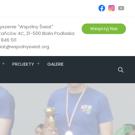
fb
ins
yt
yszenie "Wspólny Świat"
Wesprzyj Nas
tańców 4C, 21-500 Biała Podlaska
 846 511
riat@wspolnyswiat.org
+
+
PROJEKTY
GALERIE