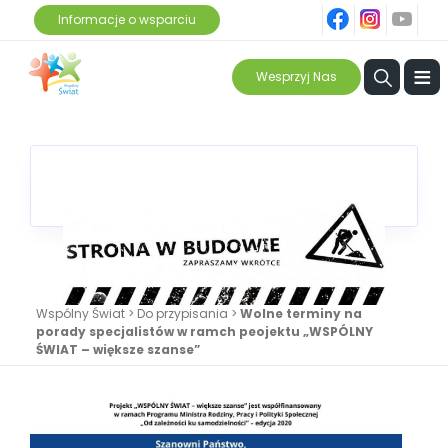
fb
ins
yt
Informacje o wsparciu
≡
Wesprzyj Nas
Wspólny Świat
>
Do przypisania
>
Wolne terminy na
porady specjalistów w ramch peojektu „WSPÓLNY
ŚWIAT – większe szanse”