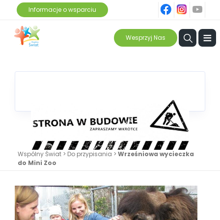
fb
ins
yt
Informacje o wsparciu
≡
Wesprzyj Nas
Wspólny Świat
>
Do przypisania
>
Wrześniowa wycieczka
do Mini Zoo