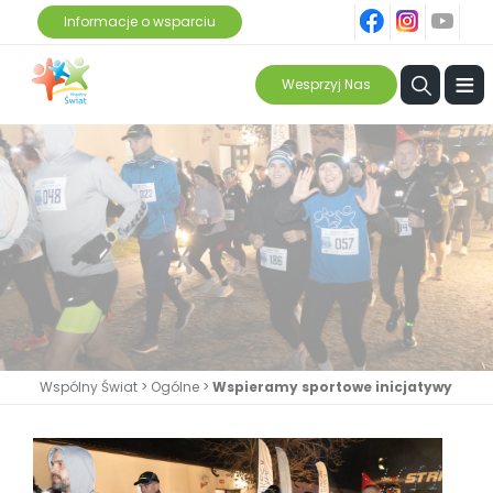
fb
ins
yt
Informacje o wsparciu
≡
Wesprzyj Nas
Wspólny Świat
>
Ogólne
>
Wspieramy sportowe inicjatywy