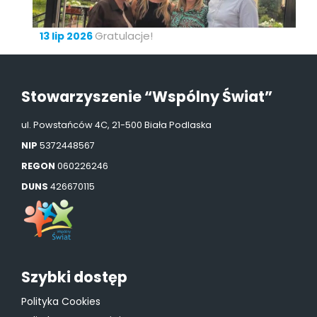
Gratulacje!
13 lip 2026
Stowarzyszenie “Wspólny Świat”
ul. Powstańców 4C, 21-500 Biała Podlaska
NIP
5372448567
REGON
060226246
DUNS
426670115
Szybki dostęp
Polityka Cookies