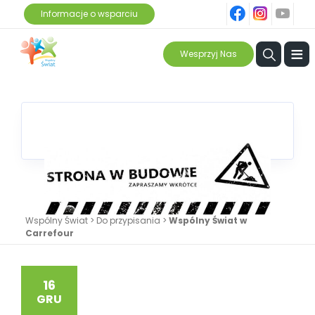
fb
ins
yt
Informacje o wsparciu
≡
Wesprzyj Nas
Wspólny Świat
>
Do przypisania
>
Wspólny Świat w
Carrefour
16
GRU