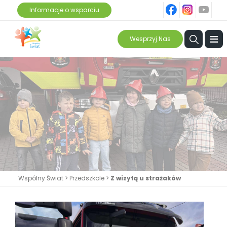
fb
ins
yt
Informacje o wsparciu
≡
Wesprzyj Nas
Wspólny Świat
>
Przedszkole
>
Z wizytą u strażaków