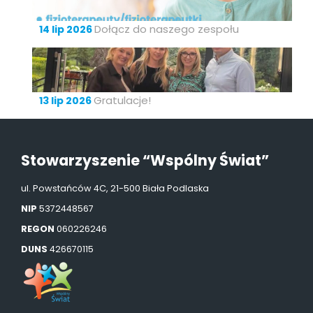
Dołącz do naszego zespołu
14 lip 2026
Gratulacje!
13 lip 2026
Stowarzyszenie “Wspólny Świat”
ul. Powstańców 4C, 21-500 Biała Podlaska
NIP
5372448567
REGON
060226246
DUNS
426670115