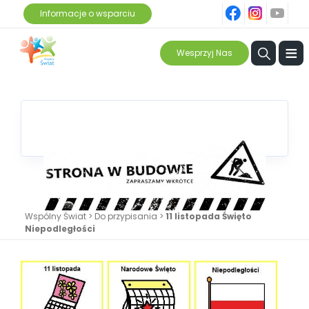
fb
ins
yt
Informacje o wsparciu
≡
Wesprzyj Nas
Wspólny Świat
>
Do przypisania
>
11 listopada Święto
Niepodległości