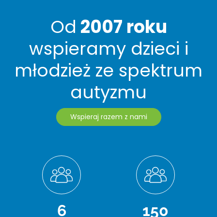
Od
2007 roku
wspieramy dzieci i
młodzież ze spektrum
autyzmu
Wspieraj razem z nami
6
150