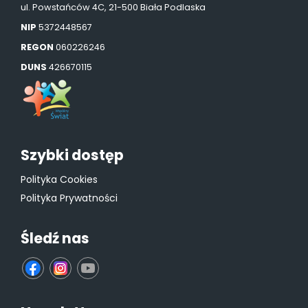
ul. Powstańców 4C, 21-500 Biała Podlaska
NIP
5372448567
REGON
060226246
DUNS
426670115
Szybki dostęp
Polityka Cookies
Polityka Prywatności
Śledź nas
fb
ins
yt