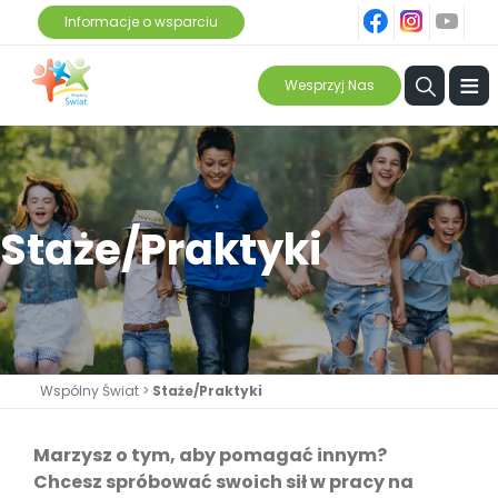
fb
ins
yt
Informacje o wsparciu
≡
Wesprzyj Nas
Staże/Praktyki
Wspólny Świat
>
Staże/Praktyki
Marzysz o tym, aby pomagać innym?
Chcesz spróbować swoich sił w pracy na