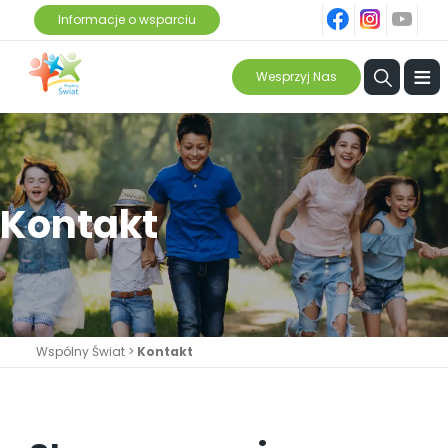
fb
ins
yt
Informacje o wsparciu
≡
Wesprzyj Nas
Kontakt
Wspólny Świat
>
Kontakt