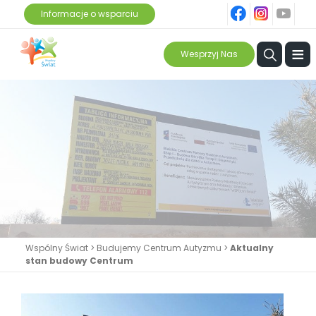
fb
ins
yt
Informacje o wsparciu
≡
Wesprzyj Nas
Wspólny Świat
>
Budujemy Centrum Autyzmu
>
Aktualny
stan budowy Centrum