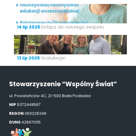
Dołącz do naszego zespołu
14 lip 2026
Gratulacje!
13 lip 2026
Stowarzyszenie “Wspólny Świat”
ul. Powstańców 4C, 21-500 Biała Podlaska
NIP
5372448567
REGON
060226246
DUNS
426670115