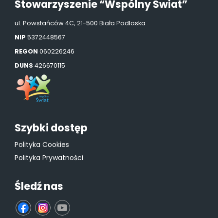
Stowarzyszenie “Wspólny Świat”
ul. Powstańców 4C, 21-500 Biała Podlaska
NIP
5372448567
REGON
060226246
DUNS
426670115
Szybki dostęp
Polityka Cookies
Polityka Prywatności
Śledź nas
fb
ins
yt