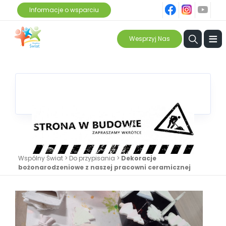
fb
ins
yt
Informacje o wsparciu
≡
Wesprzyj Nas
Wspólny Świat
>
Do przypisania
>
Dekoracje
bożonarodzeniowe z naszej pracowni ceramicznej