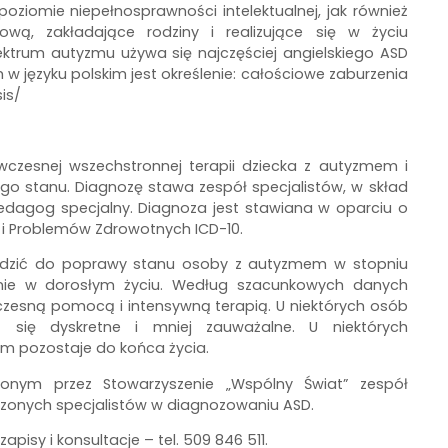
poziomie niepełnosprawności intelektualnej, jak również
ą, zakładające rodziny i realizujące się w życiu
ktrum autyzmu używa się najczęściej angielskiego ASD
w języku polskim jest określenie: całościowe zaburzenia
is/
czesnej wszechstronnej terapii dziecka z autyzmem i
o stanu. Diagnozę stawa zespół specjalistów, w skład
edagog specjalny. Diagnoza jest stawiana w oparciu o
b i Problemów Zdrowotnych ICD-10.
adzić do poprawy stanu osoby z autyzmem w stopniu
nie w dorosłym życiu. Według szacunkowych danych
czesną pomocą i intensywną terapią. U niektórych osób
 się dyskretne i mniej zauważalne. U niektórych
pozostaje do końca życia.
zonym przez Stowarzyszenie „Wspólny Świat” zespół
czonych specjalistów w diagnozowaniu ASD.
isy i konsultacje – tel. 509 846 511.