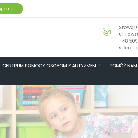
sparciu
Stowarz
ul. Pows
+48 509
sekreta
+
CENTRUM POMOCY OSOBOM Z AUTYZMEM
POMÓŻ NAM