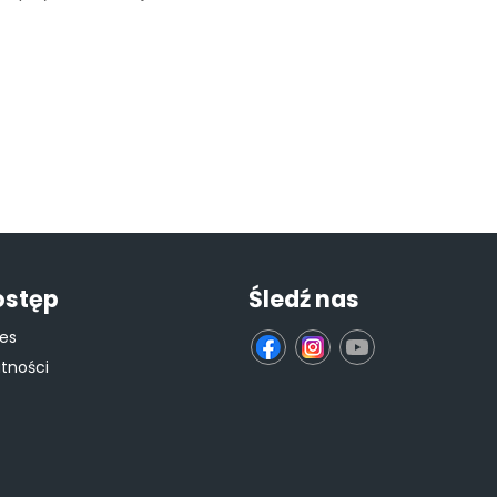
ostęp
Śledź nas
ies
fb
ins
yt
atności