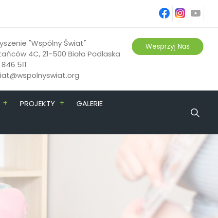
fb
ins
yt
yszenie "Wspólny Świat"
Wesprzyj Nas
tańców 4C, 21-500 Biała Podlaska
 846 511
riat@wspolnyswiat.org
+
+
PROJEKTY
GALERIE