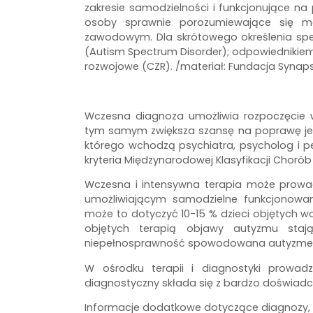
zakresie samodzielności i funkcjonujące na 
osoby sprawnie porozumiewające się mow
zawodowym. Dla skrótowego określenia spe
(Autism Spectrum Disorder); odpowiednikiem 
rozwojowe (CZR). /materiał: Fundacja Synaps
Wczesna diagnoza umożliwia rozpoczęcie w
tym samym zwiększa szansę na poprawę jeg
którego wchodzą psychiatra, psycholog i p
kryteria Międzynarodowej Klasyfikacji Choró
Wczesna i intensywna terapia może prow
umożliwiającym samodzielne funkcjonowa
może to dotyczyć 10-15 % dzieci objętych w
objętych terapią objawy autyzmu stają
niepełnosprawność spowodowana autyzmem 
W ośrodku terapii i diagnostyki prowad
diagnostyczny składa się z bardzo doświad
Informacje dodatkowe dotyczące diagnozy, zap