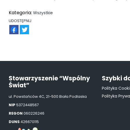
Kategoria:
Wszystkie
UDOSTĘPNIJ
FB
TW
Stowarzyszenie “Wspólny
Szybki d
Świat”
Polityka Cook
Polityka Pryw
ul. Powstańców 4C, 21-500 Biała Podlaska
NIP
5372448567
REGON
060226246
DUNS
426670115