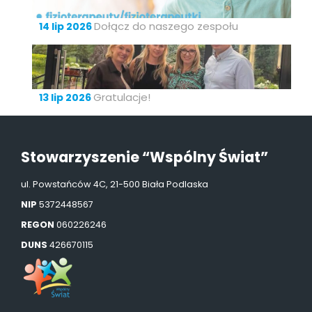
Dołącz do naszego zespołu
14 lip 2026
Gratulacje!
13 lip 2026
Stowarzyszenie “Wspólny Świat”
ul. Powstańców 4C, 21-500 Biała Podlaska
NIP
5372448567
REGON
060226246
DUNS
426670115