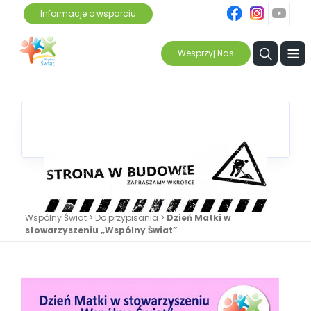
fb
ins
yt
Informacje o wsparciu
≡
Wesprzyj Nas
Wspólny Świat
>
Do przypisania
>
Dzień Matki w
stowarzyszeniu „Wspólny Świat”