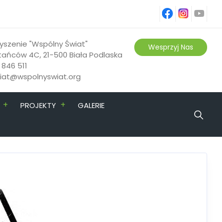
fb
ins
yt
yszenie "Wspólny Świat"
Wesprzyj Nas
tańców 4C, 21-500 Biała Podlaska
 846 511
riat@wspolnyswiat.org
+
+
PROJEKTY
GALERIE