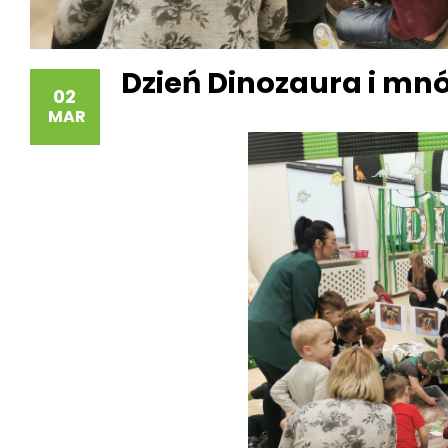
Dzień Dinozaura i m
02
MAR