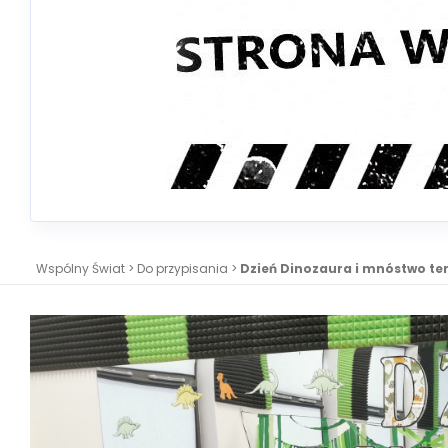
Wspólny Świat
>
Do przypisania
>
Dzień Dinozaura i mnóstwo t