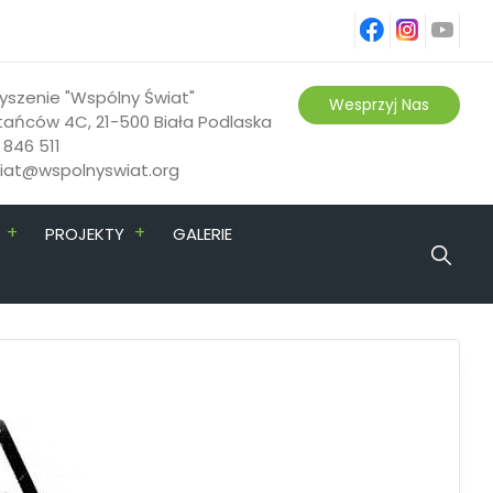
fb
ins
yt
yszenie "Wspólny Świat"
Wesprzyj Nas
tańców 4C, 21-500 Biała Podlaska
 846 511
riat@wspolnyswiat.org
+
+
PROJEKTY
GALERIE