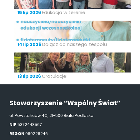
Edukacja w terenie
15 lip 2026
Dołącz do naszego zespołu
14 lip 2026
Gratulacje!
13 lip 2026
Stowarzyszenie “Wspólny Świat”
ul. Powstańców 4C, 21-500 Biała Podlaska
NIP
5372448567
REGON
060226246