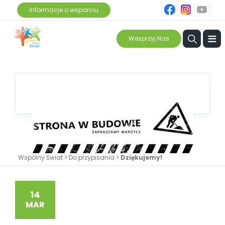
fb
ins
yt
Informacje o wsparciu
≡
Wesprzyj Nas
Wspólny Świat
>
Do przypisania
>
Dziękujemy!
14
MAR