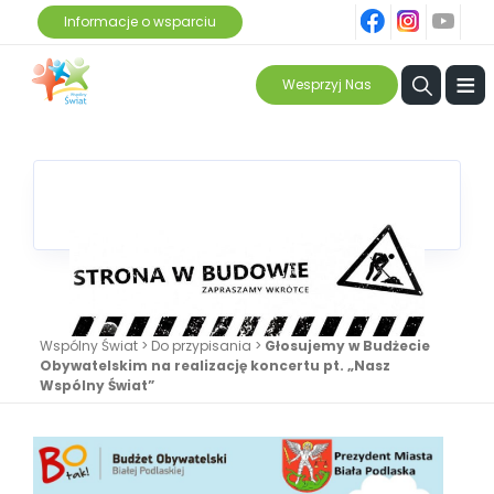
fb
ins
yt
Informacje o wsparciu
≡
Wesprzyj Nas
Wspólny Świat
>
Do przypisania
>
Głosujemy w Budżecie
Obywatelskim na realizację koncertu pt. „Nasz
Wspólny Świat”