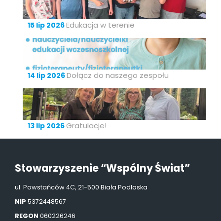
Edukacja w terenie
15 lip 2026
Dołącz do naszego zespołu
14 lip 2026
Gratulacje!
13 lip 2026
Stowarzyszenie “Wspólny Świat”
ul. Powstańców 4C, 21-500 Biała Podlaska
NIP
5372448567
REGON
060226246