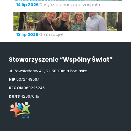
Dołącz do naszego zespołu
14 lip 2026
Gratulacje!
13 lip 2026
Stowarzyszenie “Wspólny Świat”
ul. Powstańców 4C, 21-500 Biała Podlaska
NIP
5372448567
REGON
060226246
DUNS
426670115