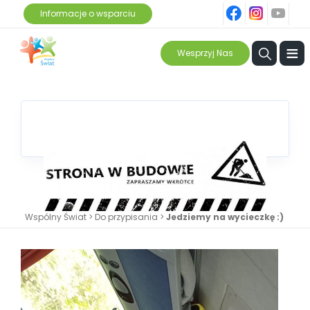
fb
ins
yt
Informacje o wsparciu
≡
Wesprzyj Nas
Wspólny Świat
>
Do przypisania
>
Jedziemy na wycieczkę :)