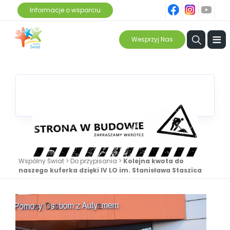
fb
ins
yt
Informacje o wsparciu
≡
Wesprzyj Nas
Wspólny Świat
>
Do przypisania
>
Kolejna kwota do
naszego kuferka dzięki IV LO im. Stanisława Staszica