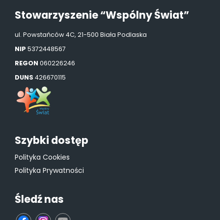
Stowarzyszenie “Wspólny Świat”
ul. Powstańców 4C, 21-500 Biała Podlaska
NIP
5372448567
REGON
060226246
DUNS
426670115
Szybki dostęp
Polityka Cookies
Polityka Prywatności
Śledź nas
fb
ins
yt