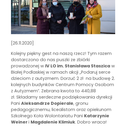
[26.11.2020]
Kolejny piękny gest na naszą rzecz! Tym razem
dostarczono do nas puszki ze zbiórki
prowadzonej w
IV LO im. Stanisława Staszica
w
Białej Podlaskiej w ramach akcji „Podaruj serce
dzieciom z autyzmem. Dorzuć 2 zł na budowę 2.
kolejnych budynków Centrum Pomocy Osobom
z Autyzmem”. Zebrana kwota to 440,88
zł. Składamy serdeczne podziękowania dyrekcji
Pani
Aleksandrze Dopierale
, gronu
pedagogicznemu, licealistom oraz opiekunom
Szkolnego Koła Wolontariatu Pani
Katarzynie
Weiner
i
Magdalenie Klimiuk
. Dobro wraca!