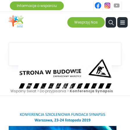
fb
ins
yt
Informacje o wsparciu
≡
Wesprzyj Nas
Wspólny Świat
>
Do przypisania
>
Konferencja Synapsis