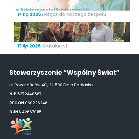
Dołącz do naszego zespołu
14 lip 2026
Gratulacje!
13 lip 2026
Stowarzyszenie “Wspólny Świat”
ul. Powstańców 4C, 21-500 Biała Podlaska
NIP
5372448567
REGON
060226246
DUNS
426670115