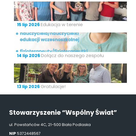
Edukacja w terenie
15 lip 2026
Dołącz do naszego zespołu
14 lip 2026
Gratulacje!
13 lip 2026
Stowarzyszenie “Wspólny Świat”
ul. Powstańców 4C, 21-500 Biała Podlaska
NIP
5372448567