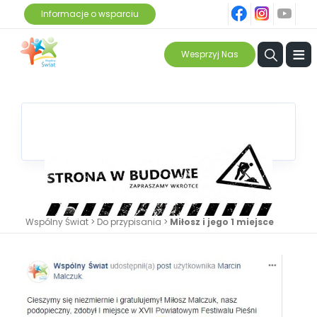
fb
ins
yt
Informacje o wsparciu
≡
Wesprzyj Nas
Wspólny Świat
>
Do przypisania
>
Miłosz i jego 1 miejsce