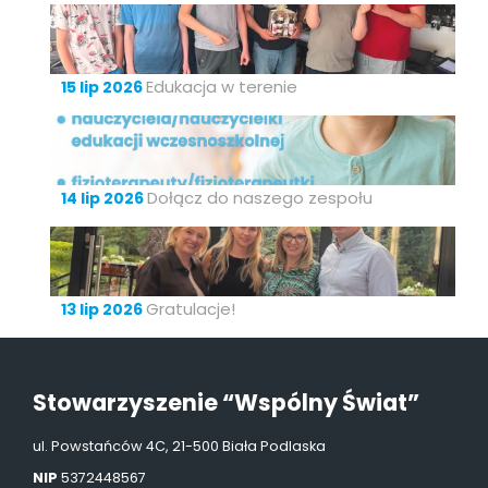
Edukacja w terenie
15 lip 2026
Dołącz do naszego zespołu
14 lip 2026
Gratulacje!
13 lip 2026
Stowarzyszenie “Wspólny Świat”
ul. Powstańców 4C, 21-500 Biała Podlaska
NIP
5372448567