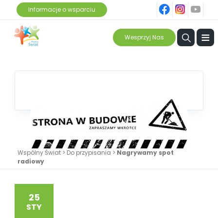
fb
ins
yt
Informacje o wsparciu
≡
Wesprzyj Nas
Wspólny Świat
>
Do przypisania
>
Nagrywamy spot
radiowy
25
STY