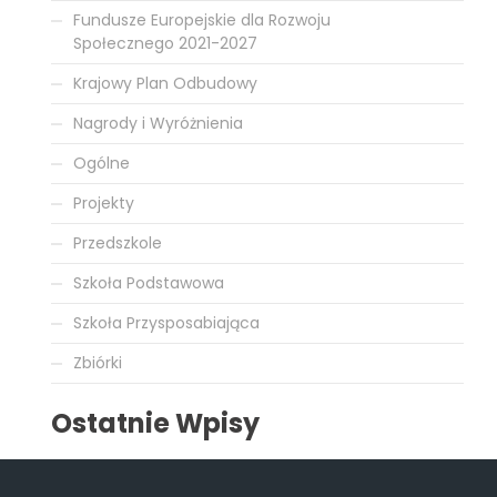
Fundusze Europejskie dla Rozwoju
Społecznego 2021-2027
Krajowy Plan Odbudowy
Nagrody i Wyróżnienia
Ogólne
Projekty
Przedszkole
Szkoła Podstawowa
Szkoła Przysposabiająca
Zbiórki
Ostatnie Wpisy