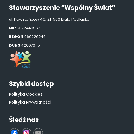
Stowarzyszenie “Wspólny Świat”
ul. Powstańców 4C, 21-500 Biała Podlaska
NIP
5372448567
REGON
060226246
DUNS
426670115
Szybki dostęp
Polityka Cookies
Polityka Prywatności
Śledź nas
fb
ins
yt