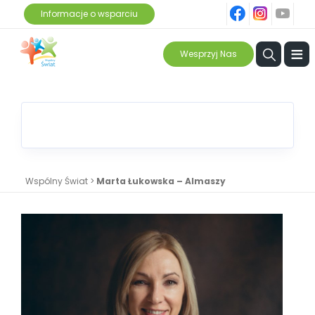
fb
ins
yt
Informacje o wsparciu
≡
Wesprzyj Nas
Wspólny Świat
>
Marta Łukowska – Almaszy