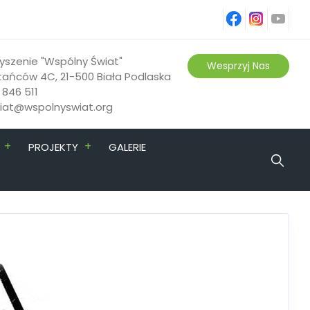
fb
ins
yt
yszenie "Wspólny Świat"
Wesprzyj Nas
tańców 4C, 21-500 Biała Podlaska
 846 511
riat@wspolnyswiat.org
+
+
PROJEKTY
GALERIE