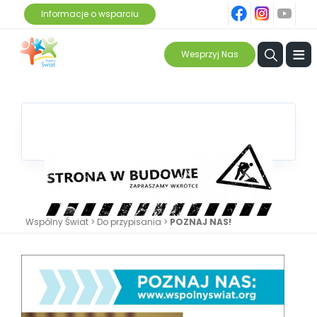
fb
ins
yt
Informacje o wsparciu
≡
Wesprzyj Nas
Wspólny Świat
>
Do przypisania
>
POZNAJ NAS!