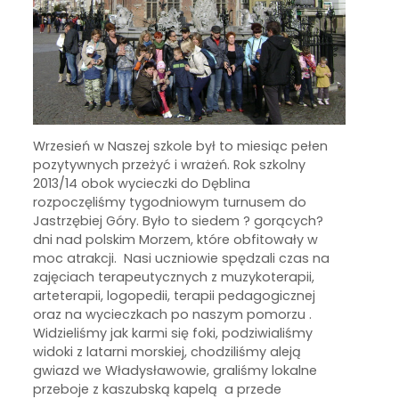
Wrzesień w Naszej szkole był to miesiąc pełen
pozytywnych przeżyć i wrażeń. Rok szkolny
2013/14 obok wycieczki do Dęblina
rozpoczęliśmy tygodniowym turnusem do
Jastrzębiej Góry. Było to siedem ? gorących?
dni nad polskim Morzem, które obfitowały w
moc atrakcji. Nasi uczniowie spędzali czas na
zajęciach terapeutycznych z muzykoterapii,
arteterapii, logopedii, terapii pedagogicznej
oraz na wycieczkach po naszym pomorzu .
Widzieliśmy jak karmi się foki, podziwialiśmy
widoki z latarni morskiej, chodziliśmy aleją
gwiazd we Władysławowie, graliśmy lokalne
przeboje z kaszubską kapelą a przede