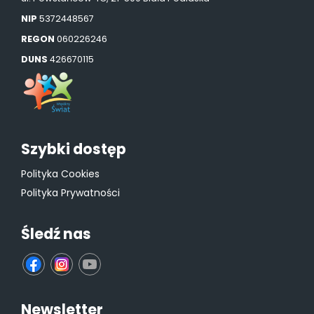
NIP
5372448567
REGON
060226246
DUNS
426670115
Szybki dostęp
Polityka Cookies
Polityka Prywatności
Śledź nas
fb
ins
yt
Newsletter