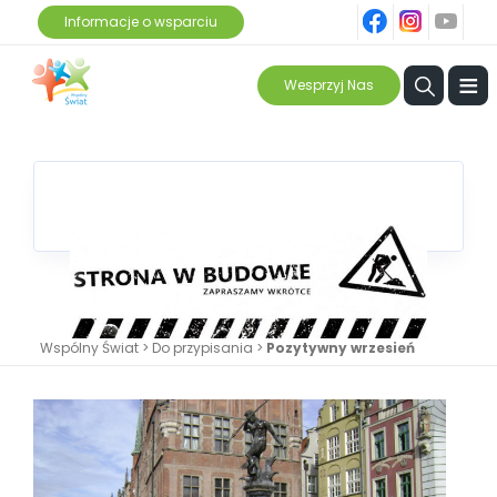
fb
ins
yt
Informacje o wsparciu
≡
Wesprzyj Nas
Wspólny Świat
>
Do przypisania
>
Pozytywny wrzesień