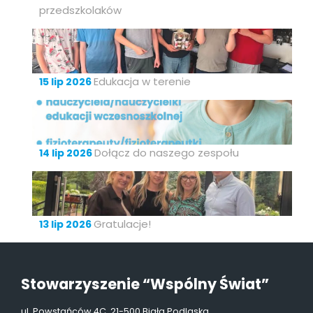
przedszkolaków
Edukacja w terenie
15 lip 2026
Dołącz do naszego zespołu
14 lip 2026
Gratulacje!
13 lip 2026
Stowarzyszenie “Wspólny Świat”
ul. Powstańców 4C, 21-500 Biała Podlaska