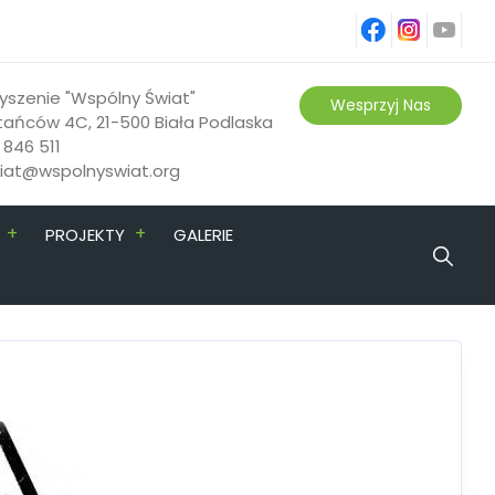
fb
ins
yt
yszenie "Wspólny Świat"
Wesprzyj Nas
tańców 4C, 21-500 Biała Podlaska
 846 511
riat@wspolnyswiat.org
+
+
PROJEKTY
GALERIE