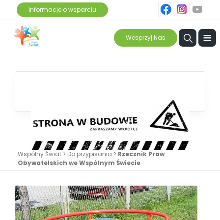
fb
ins
yt
Informacje o wsparciu
≡
Wesprzyj Nas
Wspólny Świat
>
Do przypisania
>
Rzecznik Praw
Obywatelskich we Wspólnym Świecie