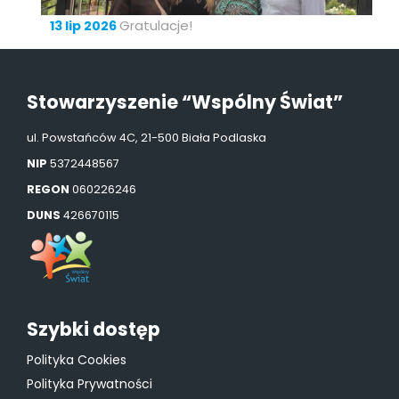
Gratulacje!
13 lip 2026
Stowarzyszenie “Wspólny Świat”
ul. Powstańców 4C, 21-500 Biała Podlaska
NIP
5372448567
REGON
060226246
DUNS
426670115
Szybki dostęp
Polityka Cookies
Polityka Prywatności