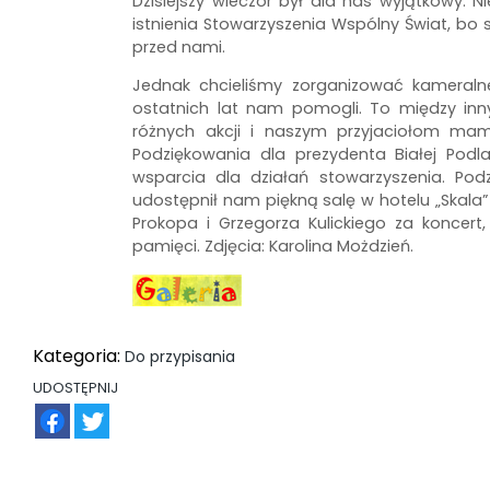
Dzisiejszy wieczór był dla nas wyjątkowy. N
istnienia Stowarzyszenia Wspólny Świat, bo 
przed nami.
Jednak chcieliśmy zorganizować kameralne
ostatnich lat nam pomogli. To między inn
różnych akcji i naszym przyjaciołom mamy
Podziękowania dla prezydenta Białej Podl
wsparcia dla działań stowarzyszenia. Pod
udostępnił nam piękną salę w hotelu „Skala
Prokopa i Grzegorza Kulickiego za koncert
pamięci. Zdjęcia: Karolina Możdzień.
Kategoria:
Do przypisania
UDOSTĘPNIJ
FB
TW