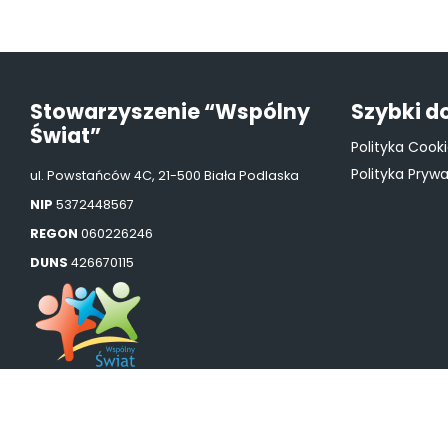
Stowarzyszenie “Wspólny
Szybki d
Świat”
Polityka Cook
Polityka Pryw
ul. Powstańców 4C, 21-500 Biała Podlaska
NIP
5372448567
REGON
060226246
DUNS
426670115
Copyright 2022. Wszelkie prawa zastrzeżone
wspolnyswiat.org