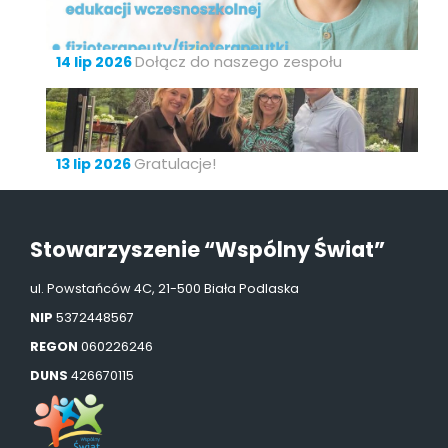
Dołącz do naszego zespołu
14 lip 2026
Gratulacje!
13 lip 2026
Stowarzyszenie “Wspólny Świat”
ul. Powstańców 4C, 21-500 Biała Podlaska
NIP
5372448567
REGON
060226246
DUNS
426670115