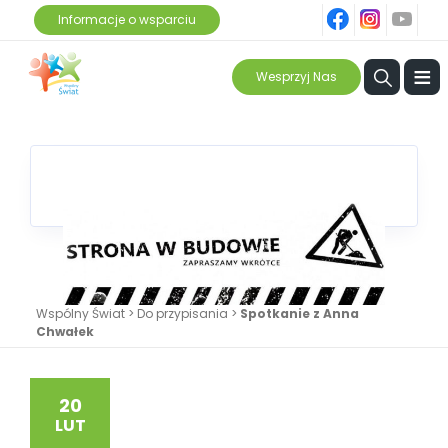
fb
ins
yt
Informacje o wsparciu
≡
Wesprzyj Nas
Wspólny Świat
>
Do przypisania
>
Spotkanie z Anna
Chwałek
20
LUT