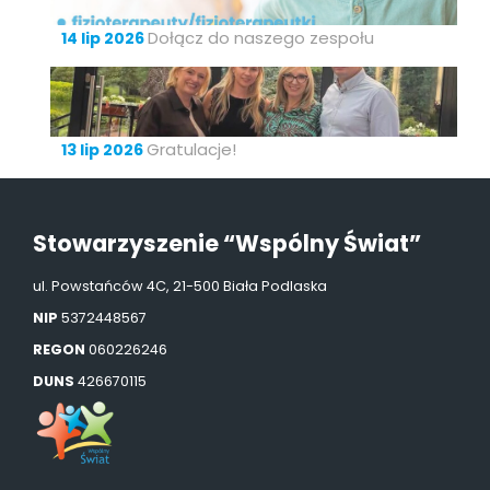
Dołącz do naszego zespołu
14 lip 2026
Gratulacje!
13 lip 2026
Stowarzyszenie “Wspólny Świat”
ul. Powstańców 4C, 21-500 Biała Podlaska
NIP
5372448567
REGON
060226246
DUNS
426670115