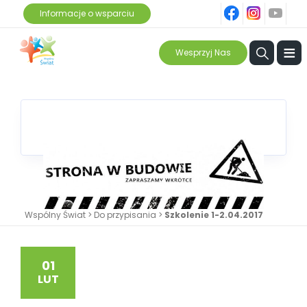
fb
ins
yt
Informacje o wsparciu
≡
Wesprzyj Nas
Wspólny Świat
>
Do przypisania
>
Szkolenie 1-2.04.2017
01
LUT