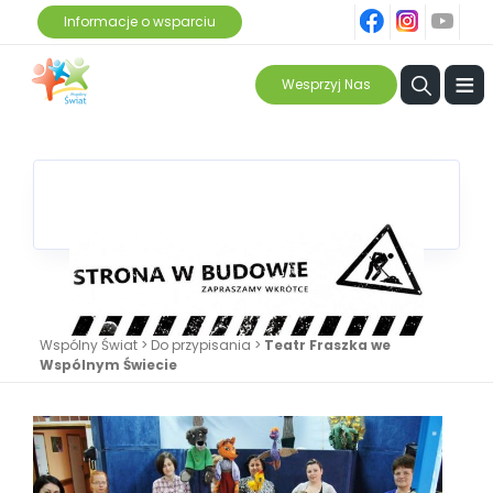
fb
ins
yt
Informacje o wsparciu
≡
Wesprzyj Nas
Wspólny Świat
>
Do przypisania
>
Teatr Fraszka we
Wspólnym Świecie