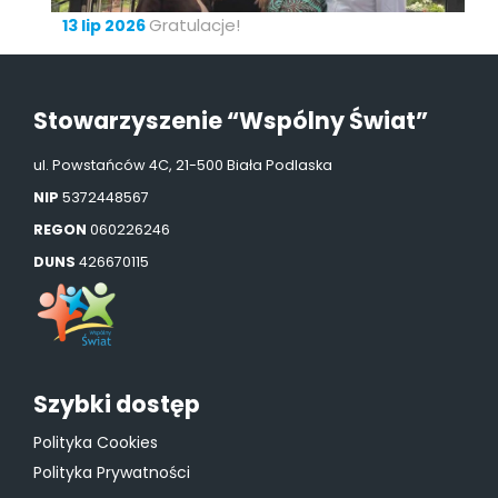
Gratulacje!
13 lip 2026
Stowarzyszenie “Wspólny Świat”
ul. Powstańców 4C, 21-500 Biała Podlaska
NIP
5372448567
REGON
060226246
DUNS
426670115
Szybki dostęp
Polityka Cookies
Polityka Prywatności