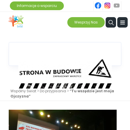
fb
ins
yt
Informacje o wsparciu
≡
Wesprzyj Nas
Wspólny Świat
>
Do przypisania
>
“Tu wszędzie jest moja
Ojczyzna”