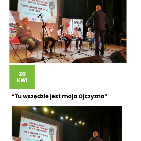
20
KWI
“Tu wszędzie jest moja Ojczyzna”