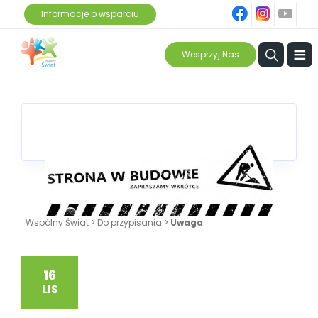
fb
ins
yt
Informacje o wsparciu
≡
Wesprzyj Nas
Wspólny Świat
>
Do przypisania
>
Uwaga
16
LIS