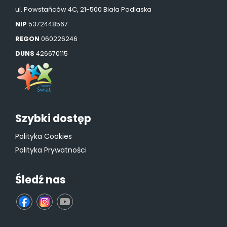
ul. Powstańców 4C, 21-500 Biała Podlaska
NIP
5372448567
REGON
060226246
DUNS
426670115
Szybki dostęp
Polityka Cookies
Polityka Prywatności
Śledź nas
fb
ins
yt