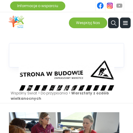
fb
ins
yt
Informacje o wsparciu
≡
Wesprzyj Nas
Wspólny Świat
>
Do przypisania
>
Warsztaty z ozdób
wielkanocnych