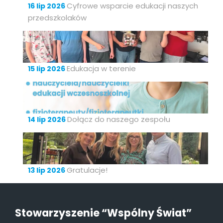
Cyfrowe wsparcie edukacji naszych
16 lip 2026
przedszkolaków
Edukacja w terenie
15 lip 2026
Dołącz do naszego zespołu
14 lip 2026
Gratulacje!
13 lip 2026
Stowarzyszenie “Wspólny Świat”