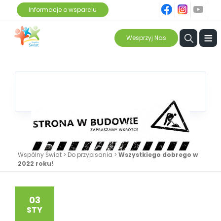
fb
ins
yt
Informacje o wsparciu
≡
Wesprzyj Nas
Wspólny Świat
>
Do przypisania
>
Wszystkiego dobrego w
2022 roku!
03
STY