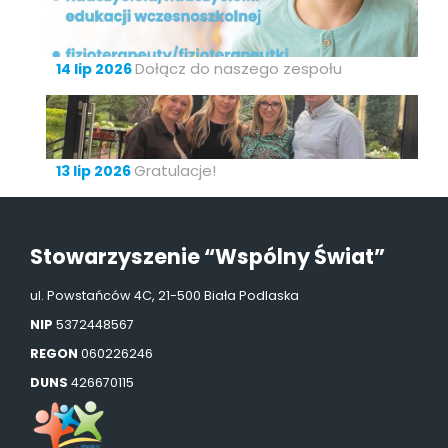
Dołącz do naszego zespołu
14 lip 2026
Gratulacje!
13 lip 2026
Stowarzyszenie “Wspólny Świat”
ul. Powstańców 4C, 21-500 Biała Podlaska
NIP
5372448567
REGON
060226246
DUNS
426670115