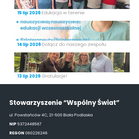
Edukacja w terenie
15 lip 2026
Dołącz do naszego zespołu
14 lip 2026
Gratulacje!
13 lip 2026
Stowarzyszenie “Wspólny Świat”
ul. Powstańców 4C, 21-500 Biała Podlaska
NIP
5372448567
REGON
060226246