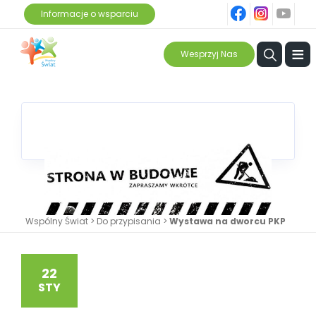
fb
ins
yt
Informacje o wsparciu
≡
Wesprzyj Nas
Wspólny Świat
>
Do przypisania
>
Wystawa na dworcu PKP
22
STY