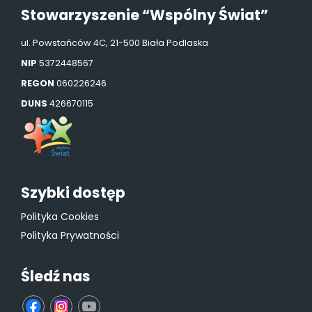
Stowarzyszenie “Wspólny Świat”
ul. Powstańców 4C, 21-500 Biała Podlaska
NIP
5372448567
REGON
060226246
DUNS
426670115
Szybki dostęp
Polityka Cookies
Polityka Prywatności
Śledź nas
fb
ins
yt