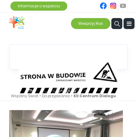
fb
ins
yt
Informacje o wsparciu
≡
Wesprzyj Nas
Wspólny Świat
>
Do przypisania
>
XII Centrum Dialogu