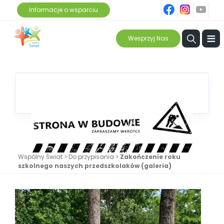
fb
ins
yt
Informacje o wsparciu
≡
Wesprzyj Nas
Wspólny Świat
>
Do przypisania
>
Zakończenie roku
szkolnego naszych przedszkolaków (galeria)