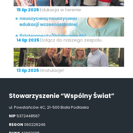
Edukacja w terenie
15 lip 2026
Dołącz do naszego zespołu
14 lip 2026
Gratulacje!
13 lip 2026
Stowarzyszenie “Wspólny Świat”
ul. Powstańców 4C, 21-500 Biała Podlaska
NIP
5372448567
REGON
060226246